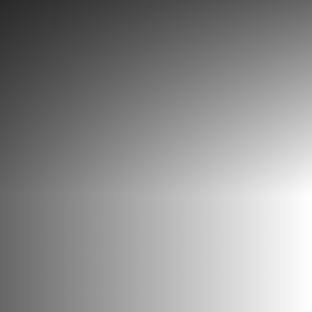
Discover
What to do
Where to eat
Where to sleep
Agenda
Preparing your visit