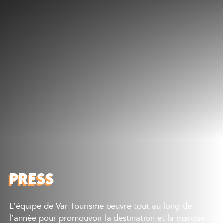
Discover
What to do
Where to eat
Where to sleep
Agenda
Preparing your visit
PRESS
L’équipe de Var Tourisme oeuvre tout au long de
l’année pour promouvoir la destination et la marque