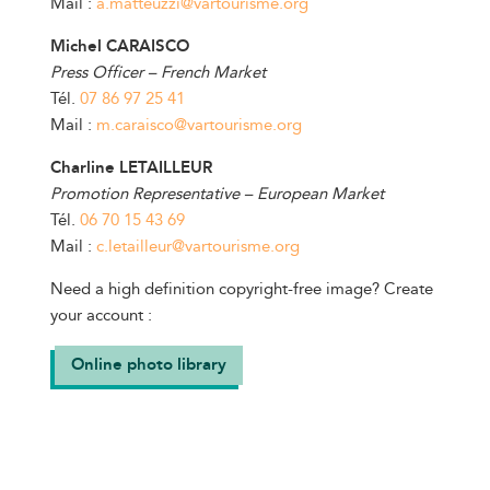
Mail :
a.matteuzzi@vartourisme.org
Michel CARAISCO
Press Officer – French Market
Tél.
07 86 97 25 41
Mail :
m.caraisco@vartourisme.org
Charline LETAILLEUR
Promotion Representative – European Market
Tél.
06 70 15 43 69
Mail :
c.letailleur@vartourisme.org
Need a high definition copyright-free image? Create
your account :
Online photo library